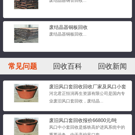
废结晶器铜管回收...
废结晶器铜板回收
废结晶器铜板回收...
常见问题
回收百科
回收新闻
废旧风口套回收回收厂家及风口小套
回收价格
河北君正恒润再生资源有限公司是国内专
业废旧风口套回收，废结晶...
废旧风口套回收报价66800元/吨
风口中小套回收是炼铁高炉进风系统中的
重要设备。由于高炉风口套...